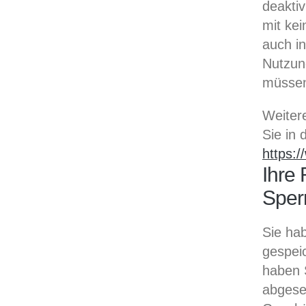
deakti
mit ke
auch i
Nutzun
müssen
Weiter
Sie in 
https:/
Ihre 
Sper
Sie hab
gespei
haben 
abgese