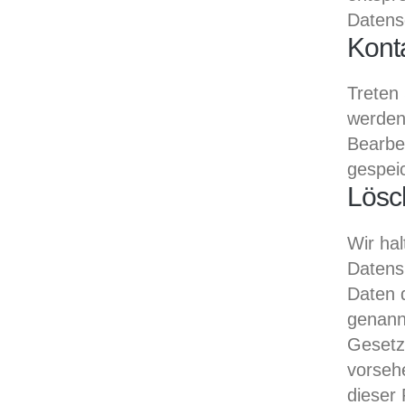
Datens
Kont
Treten 
werden
Bearbe
gespeic
Lösc
Wir ha
Datens
Daten d
genannt
Gesetz
vorsehe
dieser