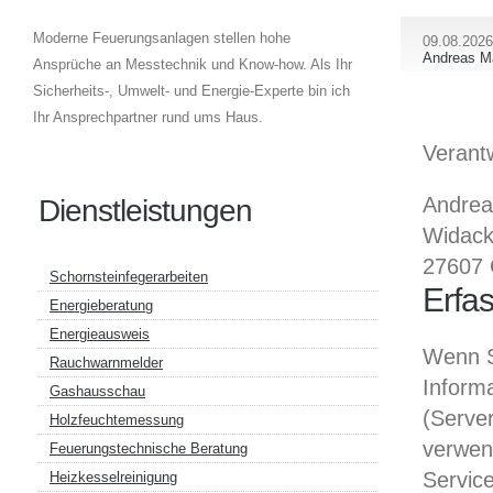
Moderne Feuerungsanlagen stellen hohe
09.08.2026
Andreas M
Ansprüche an Messtechnik und Know-how. Als Ihr
Sicherheits-, Umwelt- und Energie-Experte bin ich
Ihr Ansprechpartner rund ums Haus.
Verantw
Andrea
Dienstleistungen
Widack
27607 
Schornsteinfegerarbeiten
Erfa
Energieberatung
Energieausweis
Wenn S
Rauchwarnmelder
Informa
Gashausschau
(Server
Holzfeuchtemessung
verwen
Feuerungstechnische Beratung
Service
Heizkesselreinigung