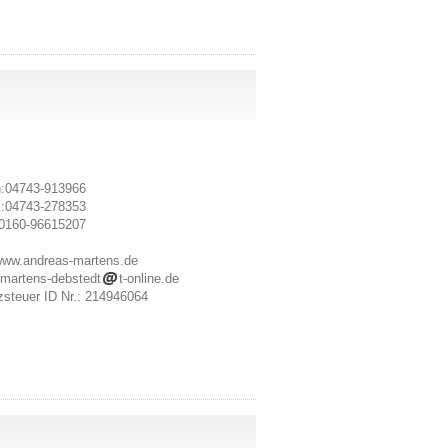
n:04743-913966
x:04743-278353
 0160-96615207
ww.andreas-martens.de
 martens-debstedt
t-online.de
steuer ID Nr.: 214946064